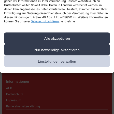
geben wir Informationen zu Ihrer Verwendung unserer Website auch an
Anker-Apotheke
Drittanbieter weiter. Soweit dabei Daten in Ländern verarbeitet werden, in
denen kein angemessenes Datenschutzniveau besteht, stimmen Sie mit Ihrer
Sternbuschweg 238
,
47057
Duisburg
Einwilligung zur Nutzung dieser Dienste auch der Verarbeitung Ihrer Daten in
diesen Ländern gem. Artikel 49 Abs. 1 lit. a DSGVO zu. Weitere Informationen
+49-203 354778
können Sie unserer
Datenschutzerklärung
entnehmen.
+49-203 354728
ankerapotheke@outlook.de
Alle akzeptieren
Nur notwendige akzeptieren
Über uns
Einstellungen verwalten
Kontakt
Informationen
AGB
Datenschutz
Impressum
Barrierefreiheitserklärung